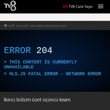
TV8 Canlı Yayın
Toggl
navig
tv8
survivor
ikinci bölüm özet üçüncü kısım
ERROR
204
THIS CONTENT IS CURRENTLY
UNAVAILABLE
HLS.JS FATAL ERROR - NETWORK ERROR
İkinci bölüm özet üçüncü kısım