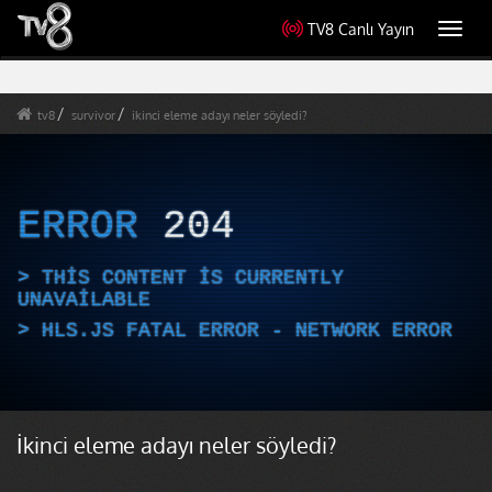
TV8 Canlı Yayın
Toggl
navig
tv8
survivor
ikinci eleme adayı neler söyledi?
ERROR
204
THIS CONTENT IS CURRENTLY
UNAVAILABLE
HLS.JS FATAL ERROR - NETWORK ERROR
İkinci eleme adayı neler söyledi?