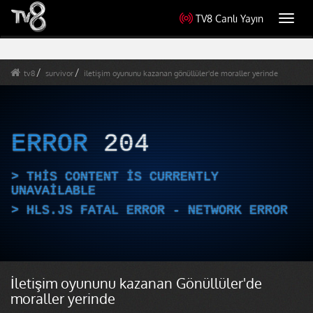
TV8 Canlı Yayın
Toggl
navig
tv8
survivor
iletişim oyununu kazanan gönüllüler'de moraller yerinde
ERROR
204
THIS CONTENT IS CURRENTLY
UNAVAILABLE
HLS.JS FATAL ERROR - NETWORK ERROR
İletişim oyununu kazanan Gönüllüler'de
moraller yerinde