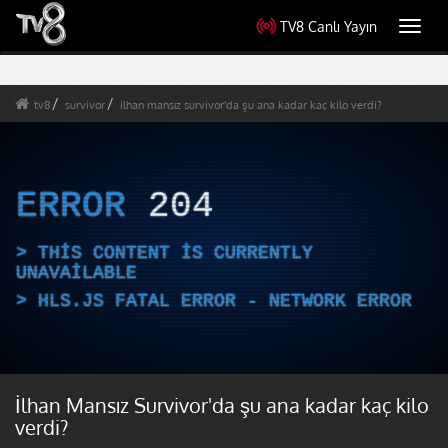
TV8 Canlı Yayın
Toggl
navig
tv8
survivor
ilhan mansız survivor'da şu ana kadar kaç kilo verdi?
ERROR
204
THIS CONTENT IS CURRENTLY
UNAVAILABLE
HLS.JS FATAL ERROR - NETWORK ERROR
İlhan Mansız Survivor'da şu ana kadar kaç kilo
verdi?