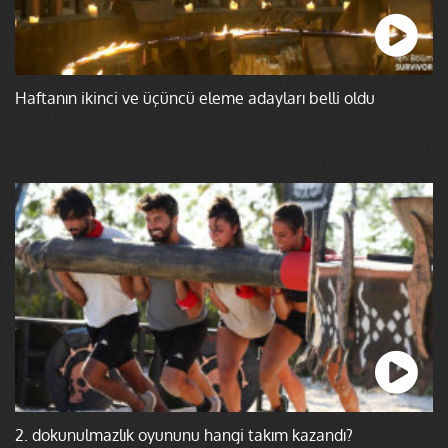
Haftanın ikinci ve üçüncü eleme adayları belli oldu
2. dokunulmazlık oyununu hangi takım kazandı?