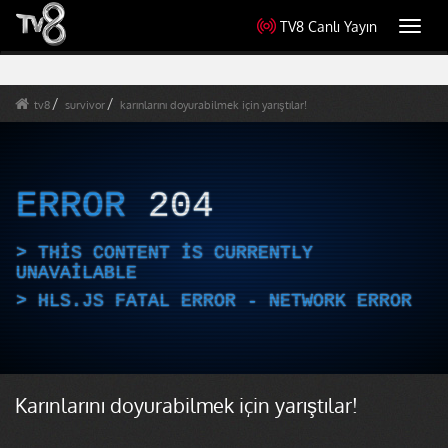
TV8 Canlı Yayın
Toggl
navig
tv8
survivor
karınlarını doyurabilmek için yarıştılar!
ERROR
204
THIS CONTENT IS CURRENTLY
UNAVAILABLE
HLS.JS FATAL ERROR - NETWORK ERROR
Karınlarını doyurabilmek için yarıştılar!