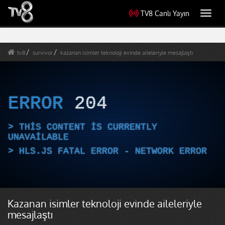
TV8 Canlı Yayın
Toggl
navig
tv8
survivor
kazanan isimler teknoloji evinde aileleriyle mesajlaştı
ERROR
204
THIS CONTENT IS CURRENTLY
UNAVAILABLE
HLS.JS FATAL ERROR - NETWORK ERROR
Kazanan isimler teknoloji evinde aileleriyle
mesajlaştı