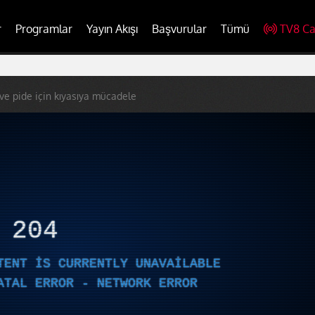
r
Programlar
Yayın Akışı
Başvurular
Tümü
TV8 Ca
ve pide için kıyasıya mücadele
R
204
TENT IS CURRENTLY UNAVAILABLE
ATAL ERROR - NETWORK ERROR