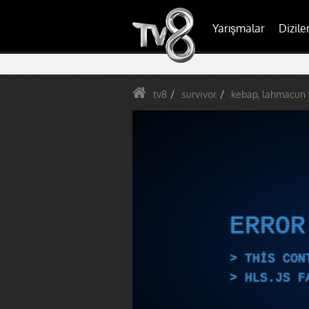
Yarışmalar
Dizile
tv8
survivor
kebap, lahmacun 
ERRO
THIS CON
HLS.JS F