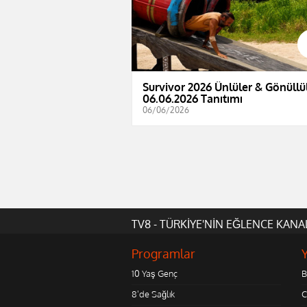
Survivor 2026 Ünlüler & Gönüllül
06.06.2026 Tanıtımı
06/06/2026
TV8 - TÜRKİYE'NİN EĞLENCE KANA
Programlar
10 Yaş Genç
B
8'de Sağlık
C