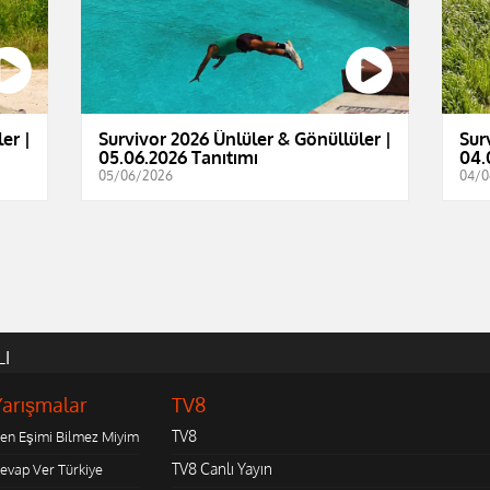
er |
Survivor 2026 Ünlüler & Gönüllüler |
Sur
05.06.2026 Tanıtımı
04.
05/06/2026
04/0
LI
Yarışmalar
TV8
TV8
en Eşimi Bilmez Miyim
TV8 Canlı Yayın
evap Ver Türkiye