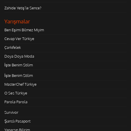
Zahide Yetiş'le Sence?
Yarışmalar
Ben Eşimi Bilmez Miyim
Cevap Ver Türkiye
Çarkıfelek
Doya Doya Moda
İşte Benim Stilim
İşte Benim Stilim
MasterChef Türkiye
O Ses Türkiye
Parola Parola
Survivor
Şanslı Pasaport
Yaparsın Bilirim