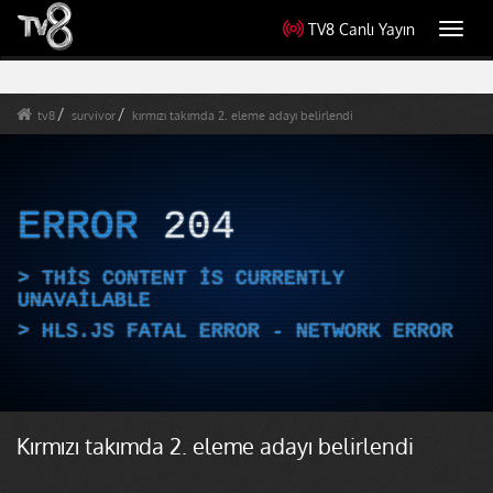
TV8 Canlı Yayın
Toggl
navig
tv8
survivor
kırmızı takımda 2. eleme adayı belirlendi
ERROR
204
THIS CONTENT IS CURRENTLY
UNAVAILABLE
HLS.JS FATAL ERROR - NETWORK ERROR
Kırmızı takımda 2. eleme adayı belirlendi