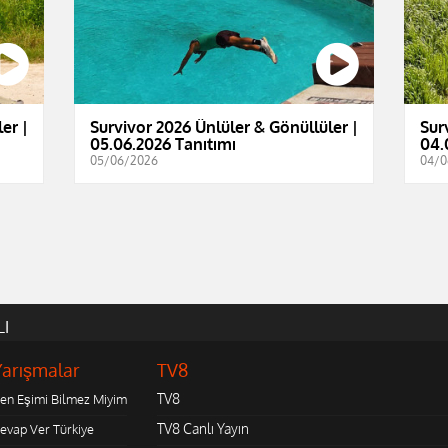
er |
Survivor 2026 Ünlüler & Gönüllüler |
Sur
05.06.2026 Tanıtımı
04.
05/06/2026
04/0
LI
Yarışmalar
TV8
TV8
en Eşimi Bilmez Miyim
TV8 Canlı Yayın
evap Ver Türkiye