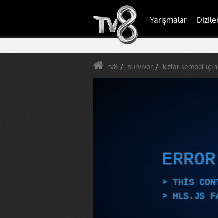
Yarışmalar
Dizile
tv8
survivor
kızlar sembol için 
ERRO
THIS CON
HLS.JS F