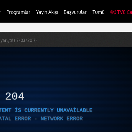
r
Programlar
Yayın Akışı
Başvurular
Tümü
TV8 Ca
yarıştı! (17/03/2017)
R
204
TENT IS CURRENTLY UNAVAILABLE
ATAL ERROR - NETWORK ERROR