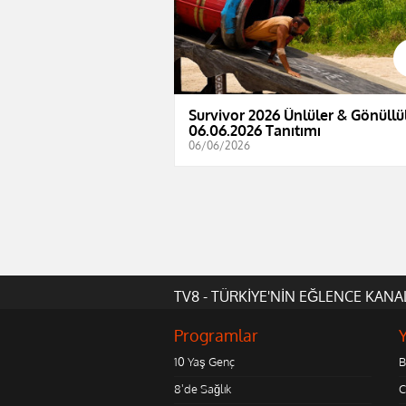
Survivor 2026 Ünlüler & Gönüllül
06.06.2026 Tanıtımı
06/06/2026
TV8 - TÜRKİYE'NİN EĞLENCE KANA
Programlar
10 Yaş Genç
B
8'de Sağlık
C