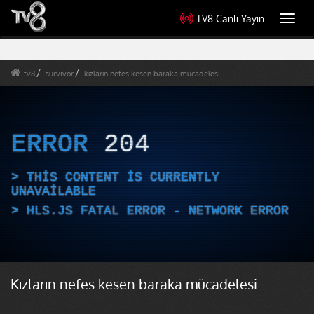
TV8 Canlı Yayın
Toggl
navig
tv8
survivor
kızların nefes kesen baraka mücadelesi
ERROR
204
THIS CONTENT IS CURRENTLY
UNAVAILABLE
HLS.JS FATAL ERROR - NETWORK ERROR
Kızların nefes kesen baraka mücadelesi