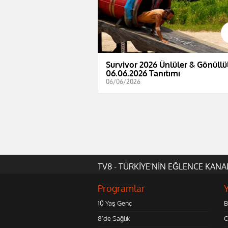
Survivor 2026 Ünlüler & Gönüllül
06.06.2026 Tanıtımı
06/06/2026
TV8 - TÜRKİYE'NİN EĞLENCE KANA
Programlar
10 Yaş Genç
B
8'de Sağlık
C