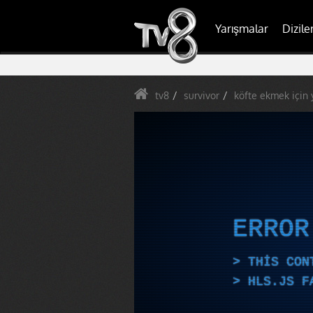
Yarışmalar
Dizile
tv8
survivor
köfte ekmek için y
ERRO
THIS CON
HLS.JS F