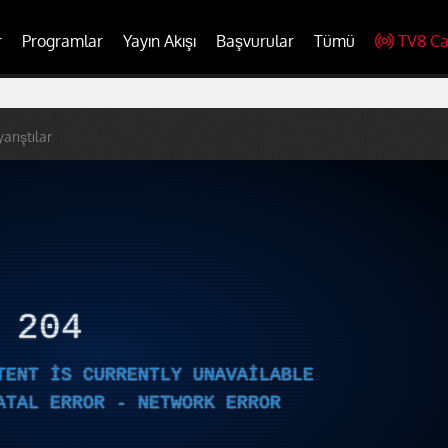
r
Programlar
Yayın Akışı
Başvurular
Tümü
TV8 Ca
arıştılar
R
204
TENT IS CURRENTLY UNAVAILABLE
ATAL ERROR - NETWORK ERROR