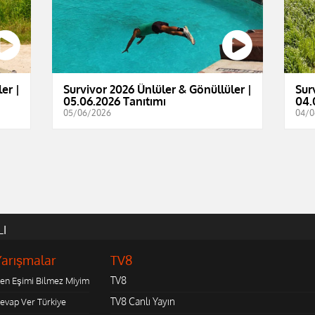
er |
Survivor 2026 Ünlüler & Gönüllüler |
Sur
05.06.2026 Tanıtımı
04.
05/06/2026
04/0
LI
Yarışmalar
TV8
TV8
en Eşimi Bilmez Miyim
TV8 Canlı Yayın
evap Ver Türkiye