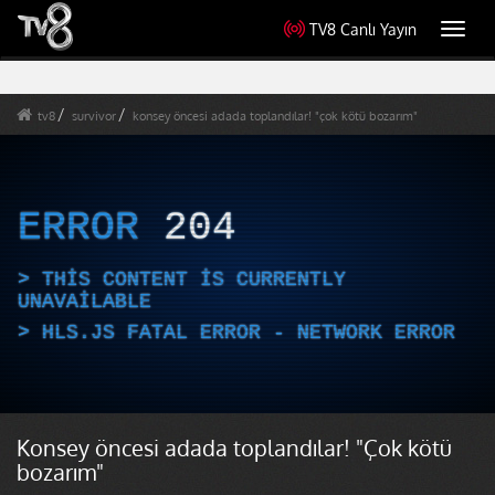
TV8 Canlı Yayın
Toggl
navig
tv8
survivor
konsey öncesi adada toplandılar! "çok kötü bozarım"
ERROR
204
THIS CONTENT IS CURRENTLY
UNAVAILABLE
HLS.JS FATAL ERROR - NETWORK ERROR
Konsey öncesi adada toplandılar! "Çok kötü
bozarım"