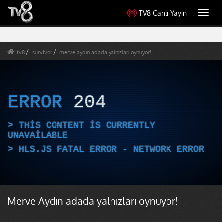
TV8 Canlı Yayın
Toggl
navig
tv8
survivor
merve aydın adada yalnızları oynuyor!
ERROR
204
THIS CONTENT IS CURRENTLY
UNAVAILABLE
HLS.JS FATAL ERROR - NETWORK ERROR
Merve Aydın adada yalnızları oynuyor!