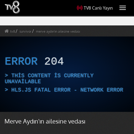
TV8 Canlı Yayın
Toggl
navig
tv8
survivor
merve aydın'ın ailesine vedası
ERROR
204
THIS CONTENT IS CURRENTLY
UNAVAILABLE
HLS.JS FATAL ERROR - NETWORK ERROR
Merve Aydın'ın ailesine vedası