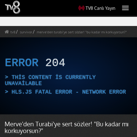
TV8 Canlı Yayın
Toggl
navig
tv8
survivor
merve'den turabi'ye sert sözler! "bu kadar mı korkuyorsun?"
ERROR
204
THIS CONTENT IS CURRENTLY
UNAVAILABLE
HLS.JS FATAL ERROR - NETWORK ERROR
Merve'den Turabi'ye sert sözler! "Bu kadar mı
korkuyorsun?"