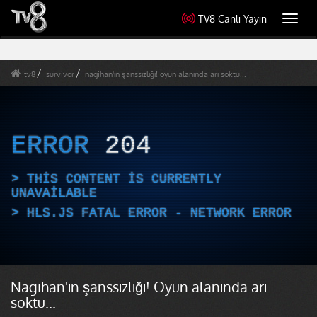
TV8 Canlı Yayın
Toggl
navig
tv8
survivor
nagihan'ın şanssızlığı! oyun alanında arı soktu...
ERROR
204
THIS CONTENT IS CURRENTLY
UNAVAILABLE
HLS.JS FATAL ERROR - NETWORK ERROR
Nagihan'ın şanssızlığı! Oyun alanında arı
soktu...