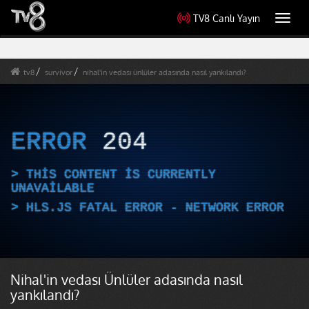
TV8 Canlı Yayın
Toggl
navig
tv8
survivor
nihal'in vedası ünlüler adasında nasıl yankılandı?
ERROR
204
THIS CONTENT IS CURRENTLY
UNAVAILABLE
HLS.JS FATAL ERROR - NETWORK ERROR
Nihal'in vedası Ünlüler adasında nasıl
yankılandı?