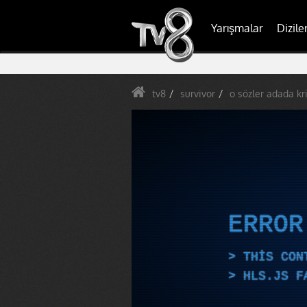
Yarışmalar
Dizile
tv8
survivor
o sözler adada kri
ERRO
THIS CON
HLS.JS F