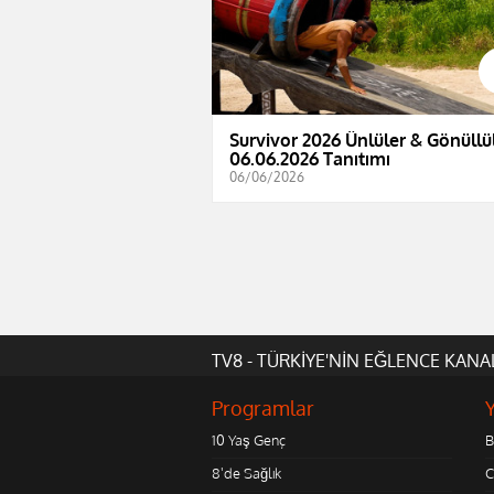
Survivor 2026 Ünlüler & Gönüllül
06.06.2026 Tanıtımı
06/06/2026
TV8 - TÜRKİYE'NİN EĞLENCE KANA
Programlar
10 Yaş Genç
B
8'de Sağlık
C