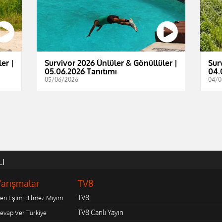
er |
Survivor 2026 Ünlüler & Gönüllüler |
Sur
05.06.2026 Tanıtımı
04.
05/06/2026
04/0
LI
Yarışmalar
TV8
TV8
en Eşimi Bilmez Miyim
TV8 Canlı Yayın
evap Ver Türkiye