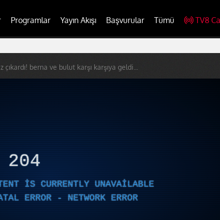
r
Programlar
Yayın Akışı
Başvurular
Tümü
TV8 Ca
z çıkardı! berna ve bulut karşı karşıya geldi...
R
204
TENT IS CURRENTLY UNAVAILABLE
ATAL ERROR - NETWORK ERROR