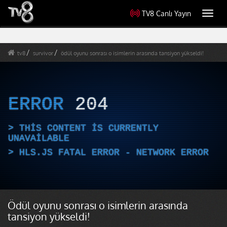
TV8 Canlı Yayın
Toggl
navig
tv8
survivor
ödül oyunu sonrası o isimlerin arasında tansiyon yükseldi!
ERROR
204
THIS CONTENT IS CURRENTLY
UNAVAILABLE
HLS.JS FATAL ERROR - NETWORK ERROR
Ödül oyunu sonrası o isimlerin arasında
tansiyon yükseldi!