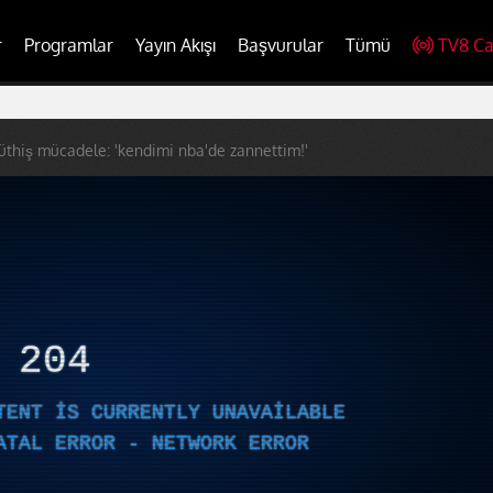
r
Programlar
Yayın Akışı
Başvurular
Tümü
TV8 Ca
thiş mücadele: 'kendimi nba'de zannettim!'
R
204
TENT IS CURRENTLY UNAVAILABLE
ATAL ERROR - NETWORK ERROR