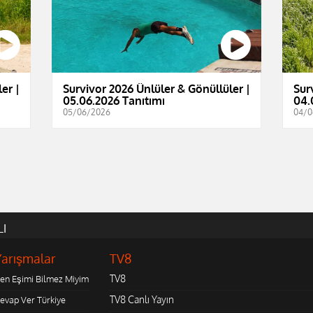
er |
Survivor 2026 Ünlüler & Gönüllüler |
Sur
05.06.2026 Tanıtımı
04.
05/06/2026
04/0
LI
Yarışmalar
TV8
TV8
en Eşimi Bilmez Miyim
TV8 Canlı Yayın
evap Ver Türkiye