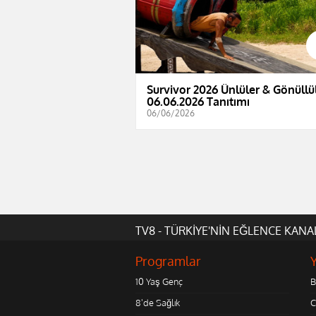
Survivor 2026 Ünlüler & Gönüllül
06.06.2026 Tanıtımı
06/06/2026
TV8 - TÜRKİYE'NİN EĞLENCE KANA
Programlar
10 Yaş Genç
B
8'de Sağlık
C