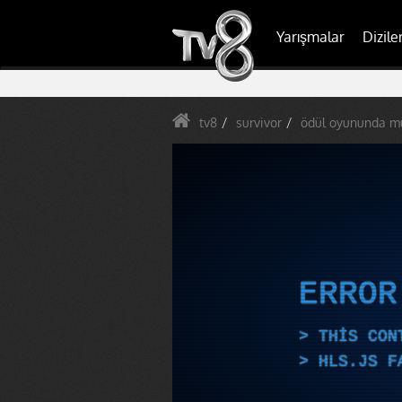
Yarışmalar
Dizile
tv8
survivor
ödül oyununda mü
ERRO
THIS CON
HLS.JS F