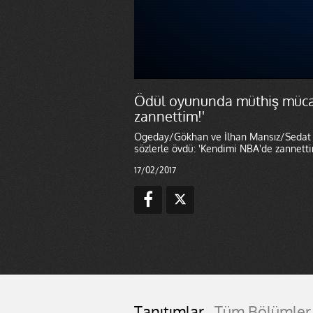
Ödül oyununda müthiş müca
zannettim!'
Ogeday/Gökhan ve İlhan Mansız/Sedat kar
sözlerle övdü: 'Kendimi NBA'de zannetti
17/02/2017
Tanıtımlar
Tüm Bölümler