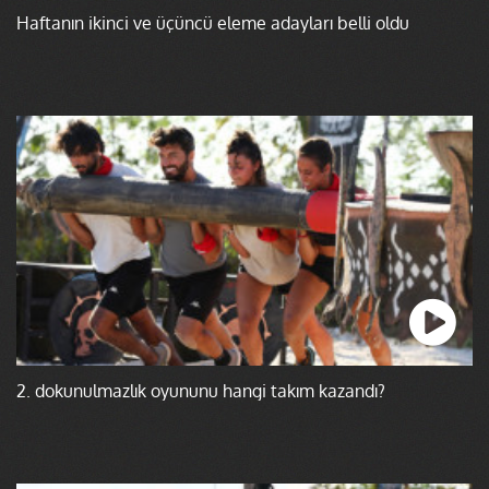
Haftanın ikinci ve üçüncü eleme adayları belli oldu
2. dokunulmazlık oyununu hangi takım kazandı?