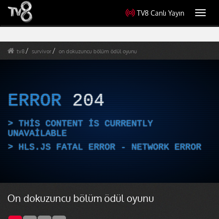
TV8 Canlı Yayın
Toggl
navig
tv8
survivor
on dokuzuncu bölüm ödül oyunu
ERROR
204
THIS CONTENT IS CURRENTLY
UNAVAILABLE
HLS.JS FATAL ERROR - NETWORK ERROR
On dokuzuncu bölüm ödül oyunu