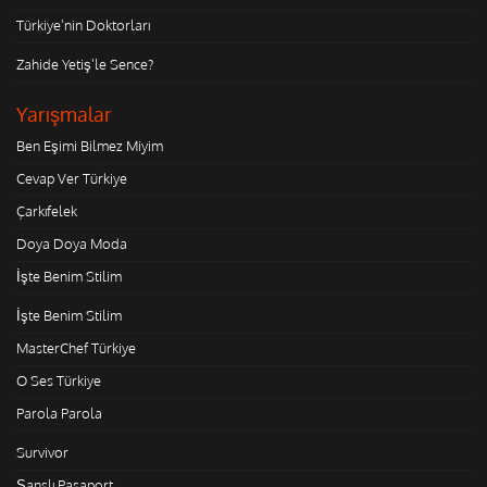
Türkiye'nin Doktorları
Zahide Yetiş'le Sence?
Yarışmalar
Ben Eşimi Bilmez Miyim
Cevap Ver Türkiye
Çarkıfelek
Doya Doya Moda
İşte Benim Stilim
İşte Benim Stilim
MasterChef Türkiye
O Ses Türkiye
Parola Parola
Survivor
Şanslı Pasaport