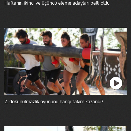
Haftanın ikinci ve üçüncü eleme adayları belli oldu
2. dokunulmazlık oyununu hangi takım kazandı?