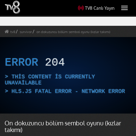
TV8 Canlı Yayın
Toggl
navig
tv8
survivor
on dokuzuncu bölüm sembol oyunu (kızlar takımı)
ERROR
204
THIS CONTENT IS CURRENTLY
UNAVAILABLE
HLS.JS FATAL ERROR - NETWORK ERROR
On dokuzuncu bölüm sembol oyunu (kızlar
takımı)