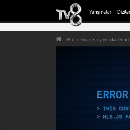
Yarışmalar
Dizile
tv8
survivor
oyunun kaderini 
ERRO
THIS CON
HLS.JS F