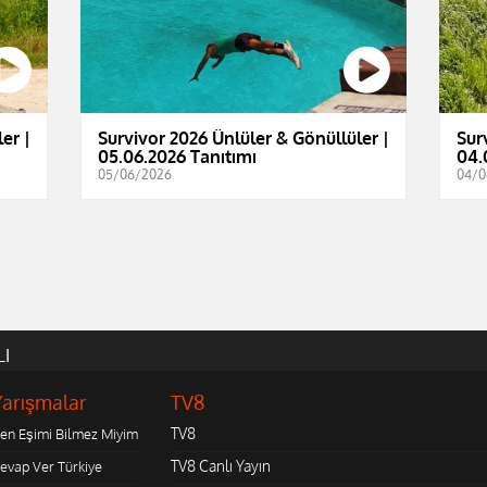
er |
Survivor 2026 Ünlüler & Gönüllüler |
Sur
05.06.2026 Tanıtımı
04.
05/06/2026
04/0
LI
Yarışmalar
TV8
TV8
en Eşimi Bilmez Miyim
TV8 Canlı Yayın
evap Ver Türkiye