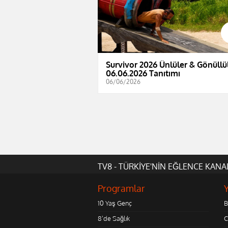
Survivor 2026 Ünlüler & Gönüllül
06.06.2026 Tanıtımı
06/06/2026
TV8 - TÜRKİYE'NİN EĞLENCE KANA
Programlar
10 Yaş Genç
B
8'de Sağlık
C