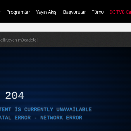
r
Programlar
Yayın Akışı
Başvurular
Tümü
TV8 Ca
belirleyen mücadele!
R
204
TENT IS CURRENTLY UNAVAILABLE
ATAL ERROR - NETWORK ERROR