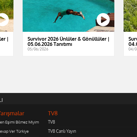
er |
Survivor 2026 Ünlüler & Gönüllüler |
Sur
05.06.2026 Tanıtımı
04.
05/06/2026
04/0
LI
Yarışmalar
TV8
TV8
en Eşimi Bilmez Miyim
TV8 Canlı Yayın
evap Ver Türkiye