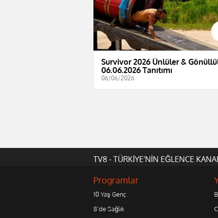
Survivor 2026 Ünlüler & Gönüllül
06.06.2026 Tanıtımı
06/06/2026
TV8 - TÜRKİYE'NİN EĞLENCE KANA
Programlar
10 Yaş Genç
B
8'de Sağlık
C