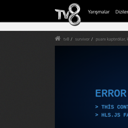
Yarışmalar
Dizile
tv8
survivor
puanı kaptırdılar, k
ERRO
THIS CON
HLS.JS F