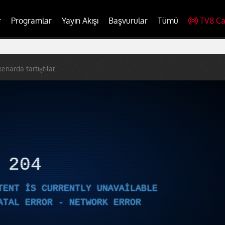
r
Programlar
Yayın Akışı
Başvurular
Tümü
TV8 Ca
enarda tartıştılar...
R
204
TENT IS CURRENTLY UNAVAILABLE
ATAL ERROR - NETWORK ERROR