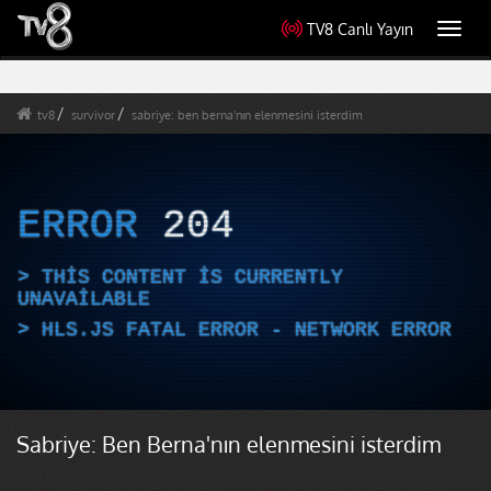
TV8 Canlı Yayın
Toggl
navig
tv8
survivor
sabriye: ben berna'nın elenmesini isterdim
ERROR
204
THIS CONTENT IS CURRENTLY
UNAVAILABLE
HLS.JS FATAL ERROR - NETWORK ERROR
Sabriye: Ben Berna'nın elenmesini isterdim