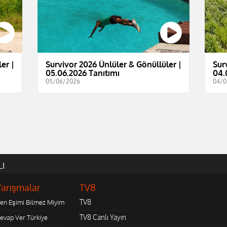
er |
Survivor 2026 Ünlüler & Gönüllüler |
Sur
05.06.2026 Tanıtımı
04.
05/06/2026
04/0
LI
Yarışmalar
TV8
TV8
en Eşimi Bilmez Miyim
TV8 Canlı Yayın
evap Ver Türkiye