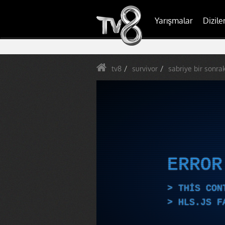
Yarışmalar
Dizile
tv8
survivor
sabriye bir sonra
ERRO
THIS CON
HLS.JS F