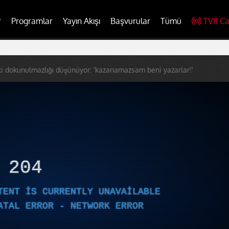
r
Programlar
Yayın Akışı
Başvurular
Tümü
TV8 Ca
ki dokunulmazlığı düşünüyor: 'kazanamazsam beni yazarlar!'
R
204
TENT IS CURRENTLY UNAVAILABLE
ATAL ERROR - NETWORK ERROR