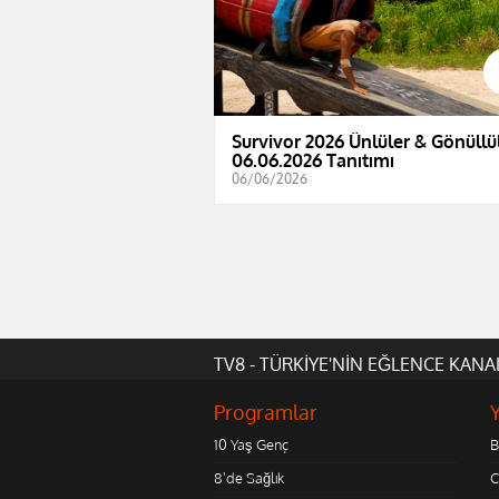
Survivor 2026 Ünlüler & Gönüllül
06.06.2026 Tanıtımı
06/06/2026
TV8 - TÜRKİYE'NİN EĞLENCE KANA
Programlar
10 Yaş Genç
B
8'de Sağlık
C