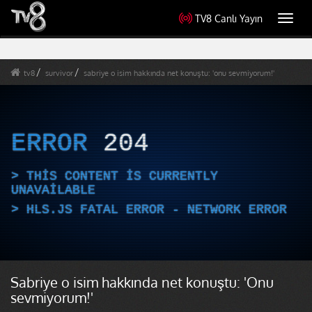
TV8 Canlı Yayın
Toggl
navig
tv8
survivor
sabriye o isim hakkında net konuştu: 'onu sevmiyorum!'
ERROR
204
THIS CONTENT IS CURRENTLY
UNAVAILABLE
HLS.JS FATAL ERROR - NETWORK ERROR
Sabriye o isim hakkında net konuştu: 'Onu
sevmiyorum!'