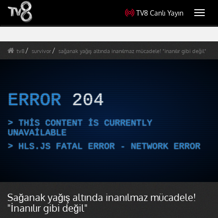
TV8 Canlı Yayın
Toggl
navig
tv8
survivor
sağanak yağış altında inanılmaz mücadele! "inanılır gibi değil"
ERROR
204
THIS CONTENT IS CURRENTLY
UNAVAILABLE
HLS.JS FATAL ERROR - NETWORK ERROR
Sağanak yağış altında inanılmaz mücadele!
"İnanılır gibi değil"