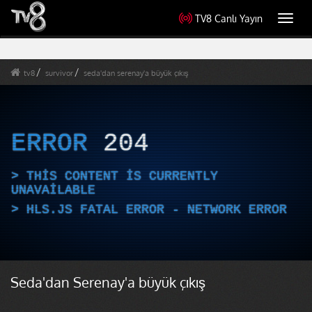
TV8 Canlı Yayın
Toggl
navig
tv8
survivor
seda'dan serenay'a büyük çıkış
ERROR
204
THIS CONTENT IS CURRENTLY
UNAVAILABLE
HLS.JS FATAL ERROR - NETWORK ERROR
Seda'dan Serenay'a büyük çıkış