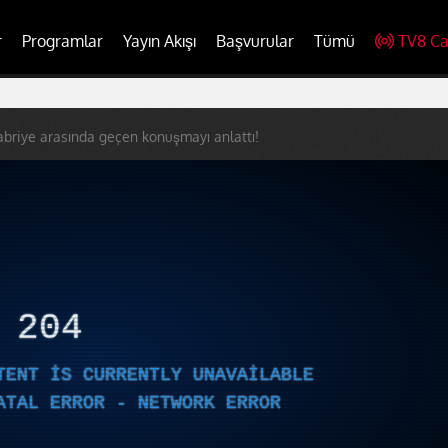
r
Programlar
Yayın Akışı
Başvurular
Tümü
TV8 Ca
briye arasında geçen konuşmayı anlattı!
R
204
TENT IS CURRENTLY UNAVAILABLE
ATAL ERROR - NETWORK ERROR