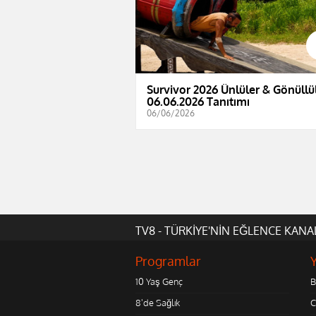
Survivor 2026 Ünlüler & Gönüllül
06.06.2026 Tanıtımı
06/06/2026
TV8 - TÜRKİYE'NİN EĞLENCE KANA
Programlar
10 Yaş Genç
B
8'de Sağlık
C