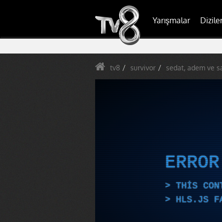
Yarışmalar
Dizile
tv8
survivor
sedat, adem ve sa
ERRO
THIS CON
HLS.JS F