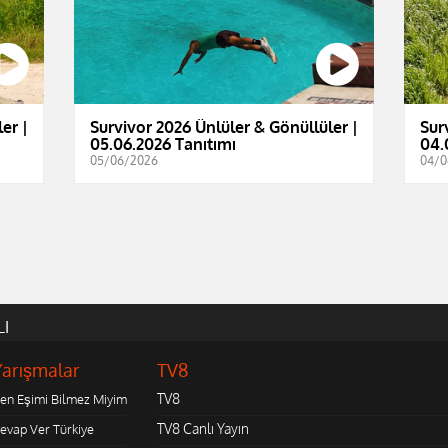
er |
Survivor 2026 Ünlüler & Gönüllüler |
Sur
05.06.2026 Tanıtımı
04.
05/06/2026
04/0
LI
Yarışmalar
TV8
TV8
en Eşimi Bilmez Miyim
TV8 Canlı Yayın
evap Ver Türkiye