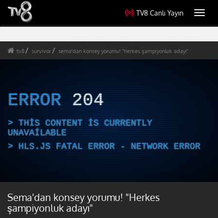
TV8 Canlı Yayın
Toggl
navig
tv8
survivor
sema'dan konsey yorumu! "herkes şampiyonluk adayı"
ERROR
204
THIS CONTENT IS CURRENTLY
UNAVAILABLE
HLS.JS FATAL ERROR - NETWORK ERROR
Sema'dan konsey yorumu! "Herkes
şampiyonluk adayı"