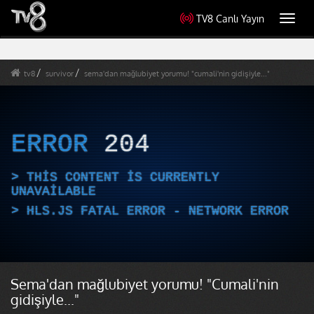
TV8 Canlı Yayın
Toggl
navig
tv8
survivor
sema'dan mağlubiyet yorumu! "cumali'nin gidişiyle..."
ERROR
204
THIS CONTENT IS CURRENTLY
UNAVAILABLE
HLS.JS FATAL ERROR - NETWORK ERROR
Sema'dan mağlubiyet yorumu! "Cumali'nin
gidişiyle..."