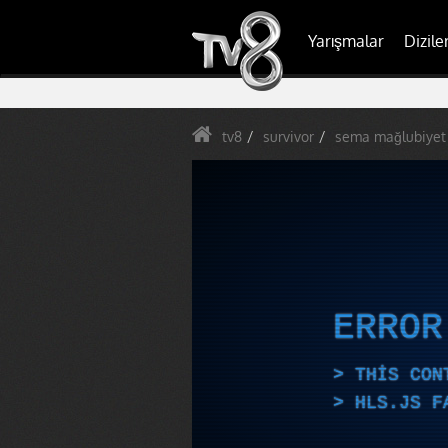
Yarışmalar
Dizile
tv8
survivor
sema mağlubiyet s
ERRO
THIS CON
HLS.JS F