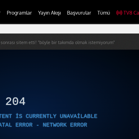
r
Programlar
Yayın Akışı
Başvurular
Tümü
TV8 Ca
onrası sitem etti! "böyle bir takımda olmak istemiyorum"
R
204
TENT IS CURRENTLY UNAVAILABLE
ATAL ERROR - NETWORK ERROR