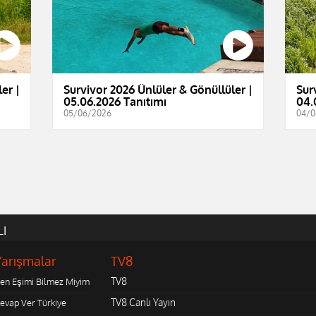
er |
Survivor 2026 Ünlüler & Gönüllüler |
Sur
05.06.2026 Tanıtımı
04.
05/06/2026
04/0
LI
Yarışmalar
TV8
TV8
en Eşimi Bilmez Miyim
TV8 Canlı Yayın
evap Ver Türkiye