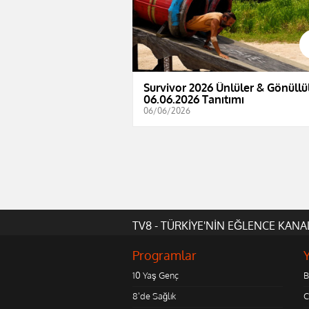
Survivor 2026 Ünlüler & Gönüllül
06.06.2026 Tanıtımı
06/06/2026
TV8 - TÜRKİYE'NİN EĞLENCE KANA
Programlar
10 Yaş Genç
B
8'de Sağlık
C