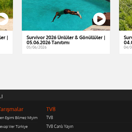
er |
Survivor 2026 Ünlüler & Gönüllüler |
Sur
05.06.2026 Tanıtımı
04.
05/06/2026
04/0
LI
Yarışmalar
TV8
TV8
en Eşimi Bilmez Miyim
TV8 Canlı Yayın
evap Ver Türkiye