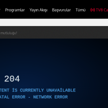
r
Programlar
Yayın Akışı
Başvurular
Tümü
TV8 Ca
 mutluluğu!
R
204
TENT IS CURRENTLY UNAVAILABLE
ATAL ERROR - NETWORK ERROR