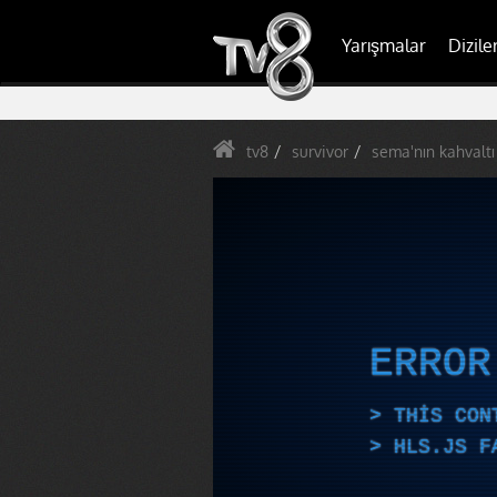
Yarışmalar
Dizile
tv8
survivor
sema'nın kahvaltı
ERRO
THIS CON
HLS.JS F