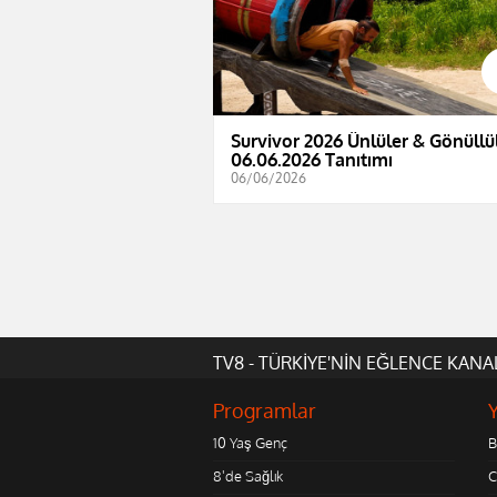
Survivor 2026 Ünlüler & Gönüllül
06.06.2026 Tanıtımı
06/06/2026
TV8 - TÜRKİYE'NİN EĞLENCE KANA
Programlar
10 Yaş Genç
B
8'de Sağlık
C