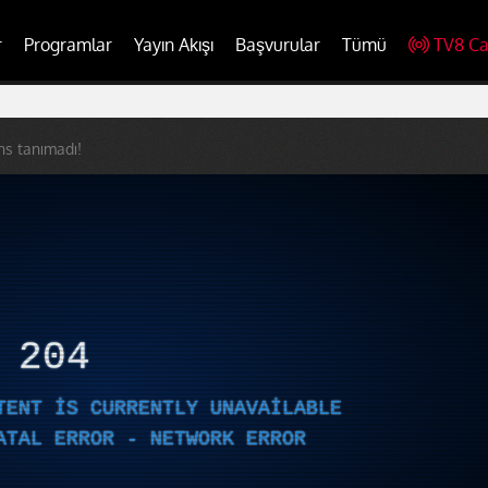
r
Programlar
Yayın Akışı
Başvurular
Tümü
TV8 Ca
ns tanımadı!
R
204
TENT IS CURRENTLY UNAVAILABLE
ATAL ERROR - NETWORK ERROR