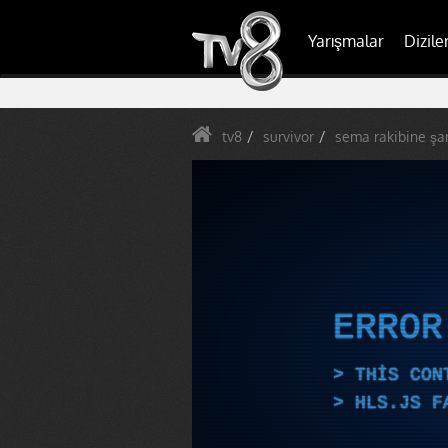
Yarışmalar
Dizile
tv8
survivor
sema rakibine şa
ERRO
THIS CON
HLS.JS F