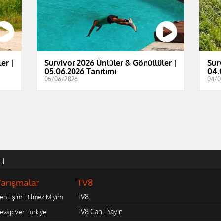
er |
Survivor 2026 Ünlüler & Gönüllüler |
Sur
05.06.2026 Tanıtımı
04.
05/06/2026
04/0
LI
Yarışmalar
TV8
TV8
en Eşimi Bilmez Miyim
TV8 Canlı Yayın
evap Ver Türkiye