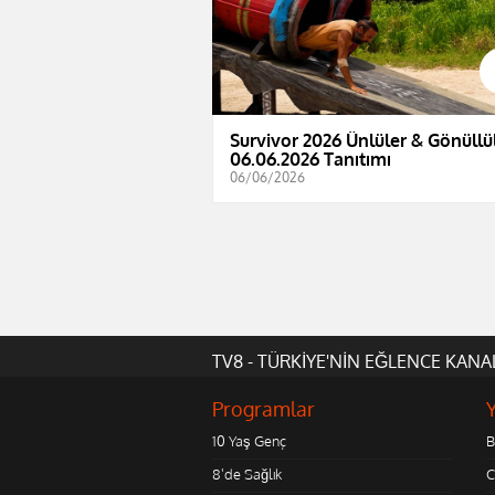
Survivor 2026 Ünlüler & Gönüllül
06.06.2026 Tanıtımı
06/06/2026
TV8 - TÜRKİYE'NİN EĞLENCE KANA
Programlar
10 Yaş Genç
B
8'de Sağlık
C