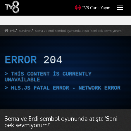
TV8 Canlı Yayın
Toggl
navig
tv8
survivor
sema ve erdi sembol oyununda atıştı: 'seni pek sevmiyorum!'
ERROR
204
THIS CONTENT IS CURRENTLY
UNAVAILABLE
HLS.JS FATAL ERROR - NETWORK ERROR
Sema ve Erdi sembol oyununda atıştı: 'Seni
pek sevmiyorum!'