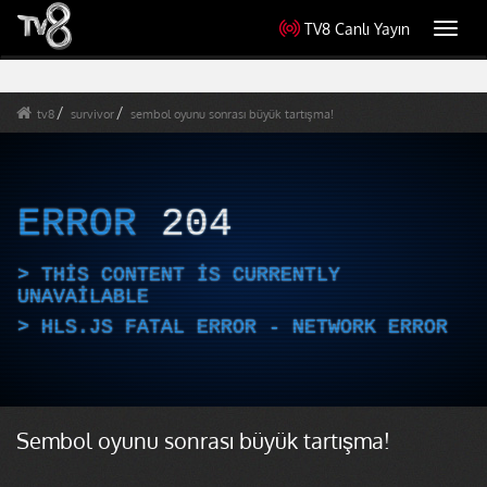
TV8 Canlı Yayın
Toggl
navig
tv8
survivor
sembol oyunu sonrası büyük tartışma!
ERROR
204
THIS CONTENT IS CURRENTLY
UNAVAILABLE
HLS.JS FATAL ERROR - NETWORK ERROR
Sembol oyunu sonrası büyük tartışma!