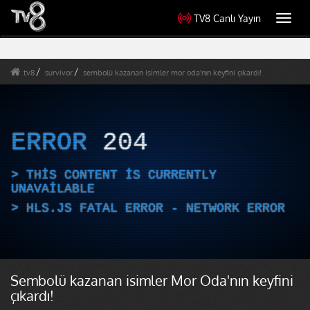
TV8 Canlı Yayın
Toggl
navig
tv8
survivor
sembolü kazanan isimler mor oda'nın keyfini çıkardı!
ERROR
204
THIS CONTENT IS CURRENTLY
UNAVAILABLE
HLS.JS FATAL ERROR - NETWORK ERROR
Sembolü kazanan isimler Mor Oda'nın keyfini
çıkardı!