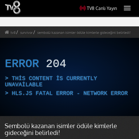
TV8 Canlı Yayın
Toggl
navig
tv8
survivor
sembolü kazanan isimler ödüle kimlerle gideceğini belirledi!
ERROR
204
THIS CONTENT IS CURRENTLY
UNAVAILABLE
HLS.JS FATAL ERROR - NETWORK ERROR
Sembolü kazanan isimler ödüle kimlerle
gideceğini belirledi!