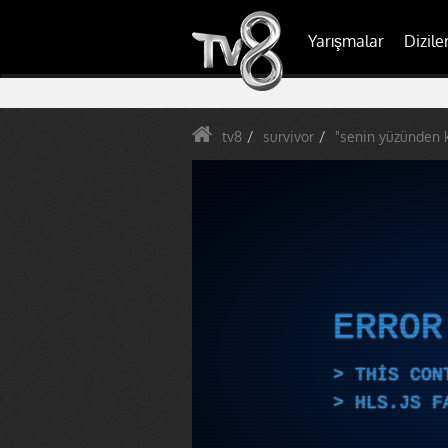
Yarışmalar
Dizile
tv8
survivor
"senin yüzünden 
ERRO
THIS CON
HLS.JS F