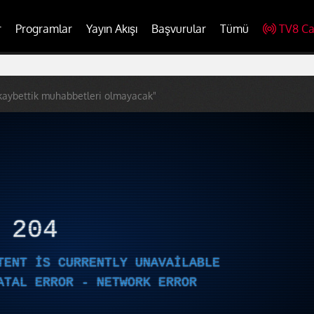
r
Programlar
Yayın Akışı
Başvurular
Tümü
TV8 Ca
kaybettik muhabbetleri olmayacak"
R
204
TENT IS CURRENTLY UNAVAILABLE
ATAL ERROR - NETWORK ERROR