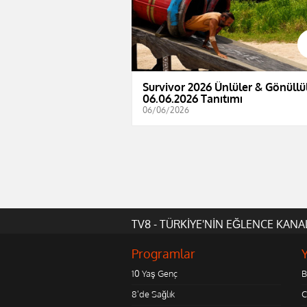
Survivor 2026 Ünlüler & Gönüllül
06.06.2026 Tanıtımı
06/06/2026
TV8 - TÜRKİYE'NİN EĞLENCE KANA
Programlar
10 Yaş Genç
B
8'de Sağlık
C