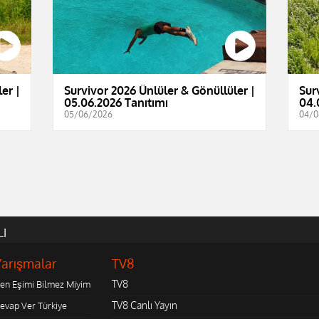
er |
Survivor 2026 Ünlüler & Gönüllüler |
Sur
05.06.2026 Tanıtımı
04.
05/06/2026
04/0
LI
Yarışmalar
TV8
TV8
en Eşimi Bilmez Miyim
TV8 Canlı Yayın
evap Ver Türkiye