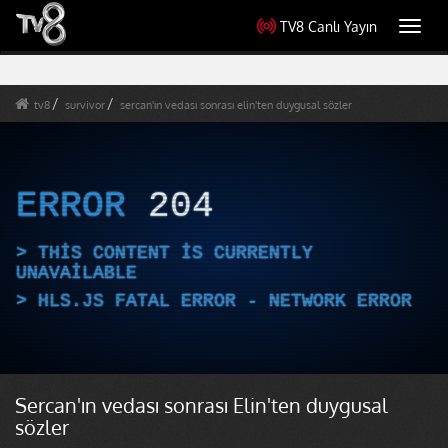
TV8 Canlı Yayın
Toggl
navig
tv8
survivor
sercan'ın vedası sonrası elin'ten duygusal sözler
ERROR
204
THIS CONTENT IS CURRENTLY
UNAVAILABLE
HLS.JS FATAL ERROR - NETWORK ERROR
Sercan'ın vedası sonrası Elin'ten duygusal
sözler