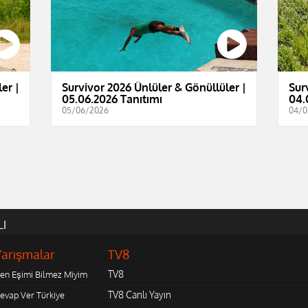
er |
Survivor 2026 Ünlüler & Gönüllüler |
Sur
05.06.2026 Tanıtımı
04.
05/06/2026
04/0
LI
Yarışmalar
TV8
TV8
en Eşimi Bilmez Miyim
TV8 Canlı Yayın
evap Ver Türkiye