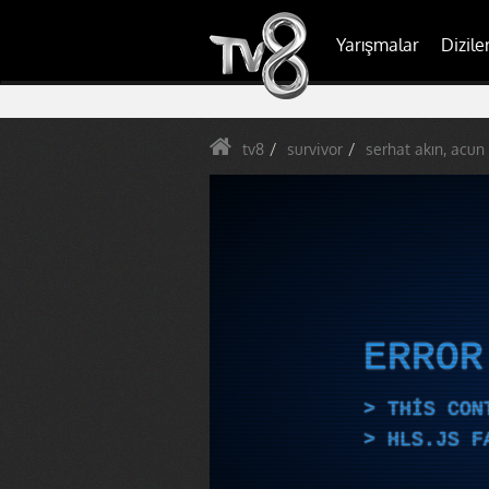
Yarışmalar
Dizile
tv8
survivor
serhat akın, acun 
ERRO
THIS CON
HLS.JS F