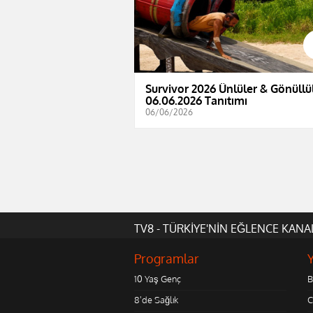
Survivor 2026 Ünlüler & Gönüllül
06.06.2026 Tanıtımı
06/06/2026
TV8 - TÜRKİYE'NİN EĞLENCE KANA
Programlar
10 Yaş Genç
B
8'de Sağlık
C