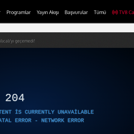
r
Programlar
Yayın Akışı
Başvurular
Tümü
TV8 Ca
ilıcalı'yı geçemedi!
R
204
TENT IS CURRENTLY UNAVAILABLE
ATAL ERROR - NETWORK ERROR