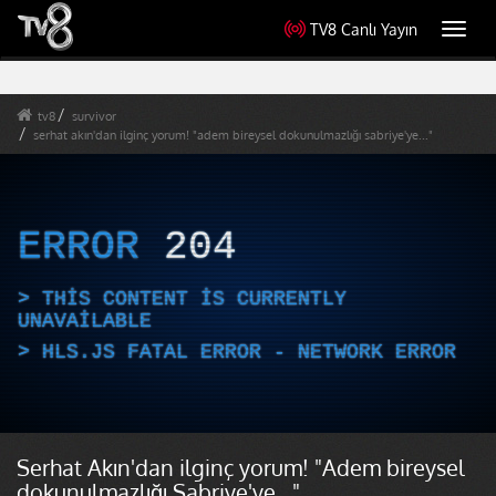
TV8 Canlı Yayın
Toggl
navig
tv8
survivor
serhat akın'dan ilginç yorum! "adem bireysel dokunulmazlığı sabriye'ye..."
ERROR
204
THIS CONTENT IS CURRENTLY
UNAVAILABLE
HLS.JS FATAL ERROR - NETWORK ERROR
Serhat Akın'dan ilginç yorum! "Adem bireysel
dokunulmazlığı Sabriye'ye..."