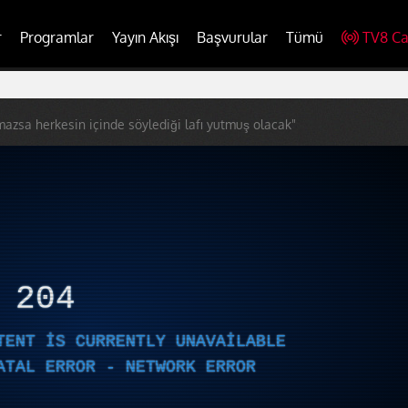
r
Programlar
Yayın Akışı
Başvurular
Tümü
TV8 Ca
mazsa herkesin içinde söylediği lafı yutmuş olacak"
R
204
TENT IS CURRENTLY UNAVAILABLE
ATAL ERROR - NETWORK ERROR