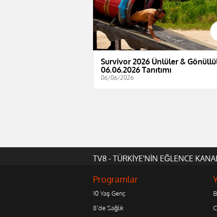
Survivor 2026 Ünlüler & Gönüllül
06.06.2026 Tanıtımı
06/06/2026
TV8 - TÜRKİYE'NİN EĞLENCE KANA
Programlar
10 Yaş Genç
B
8'de Sağlık
C