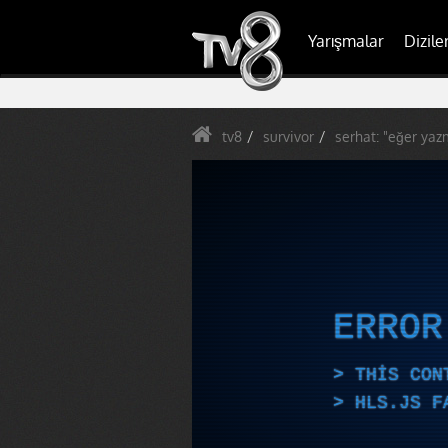
Yarışmalar
Dizile
tv8
survivor
serhat: "eğer yaz
ERRO
THIS CON
HLS.JS F