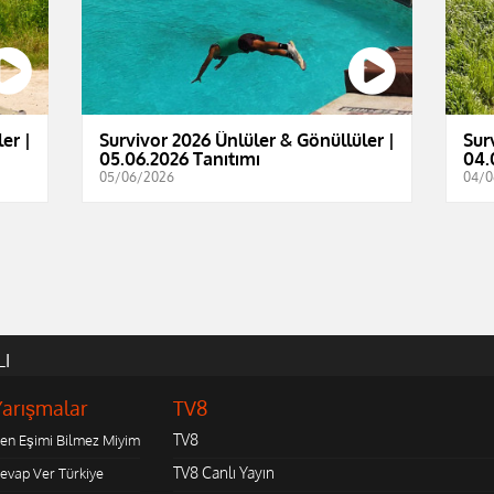
er |
Survivor 2026 Ünlüler & Gönüllüler |
Sur
05.06.2026 Tanıtımı
04.
05/06/2026
04/0
LI
Yarışmalar
TV8
TV8
en Eşimi Bilmez Miyim
TV8 Canlı Yayın
evap Ver Türkiye