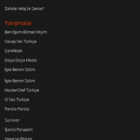
Zahide Yetiş'le Sence?
Yarışmalar
Ben Eşimi Bilmez Miyim
Cevap Ver Türkiye
Çarkıfelek
Doya Doya Moda
İşte Benim Stilim
İşte Benim Stilim
MasterChef Türkiye
O Ses Türkiye
Parola Parola
Survivor
Şanslı Pasaport
Yaparsın Bilirim