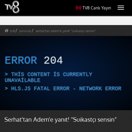
TV8 Canlı Yayın
Toggl
navig
tv8
survivor
serhat'tan adem'e yanıt! "suikastçı sensin"
ERROR
204
THIS CONTENT IS CURRENTLY
UNAVAILABLE
HLS.JS FATAL ERROR - NETWORK ERROR
Serhat'tan Adem'e yanıt! "Suikastçı sensin"