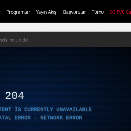
r
Programlar
Yayın Akışı
Başvurular
Tümü
TV8 Ca
cisi belli oldu!
R
204
TENT IS CURRENTLY UNAVAILABLE
ATAL ERROR - NETWORK ERROR