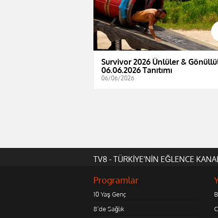
Survivor 2026 Ünlüler & Gönüllül
06.06.2026 Tanıtımı
06/06/2026
TV8 - TÜRKİYE'NİN EĞLENCE KANA
Programlar
10 Yaş Genç
B
8'de Sağlık
C