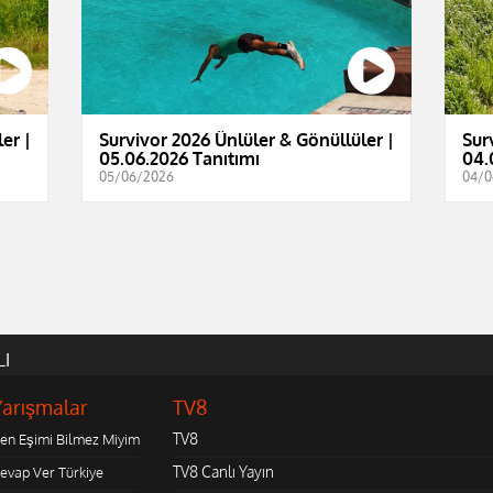
er |
Survivor 2026 Ünlüler & Gönüllüler |
Sur
05.06.2026 Tanıtımı
04.
05/06/2026
04/0
LI
Yarışmalar
TV8
TV8
en Eşimi Bilmez Miyim
TV8 Canlı Yayın
evap Ver Türkiye