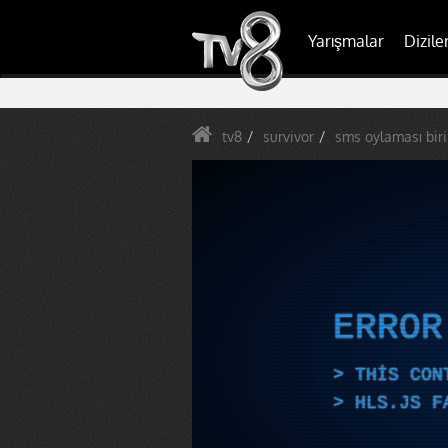
Yarışmalar
Dizile
tv8
survivor
sms oylaması birin
ERRO
THIS CON
HLS.JS F