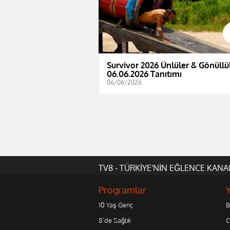
Survivor 2026 Ünlüler & Gönüllül
06.06.2026 Tanıtımı
06/06/2026
TV8 - TÜRKİYE'NİN EĞLENCE KANA
Programlar
10 Yaş Genç
B
8'de Sağlık
C