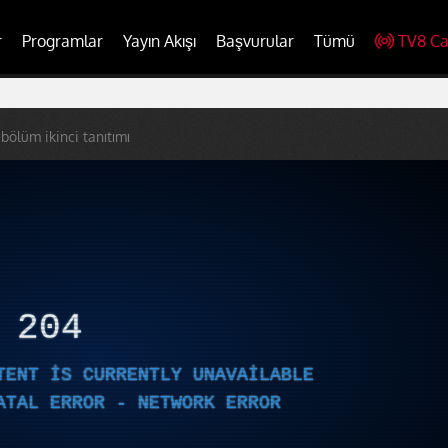
r
Programlar
Yayın Akışı
Başvurular
Tümü
TV8 Ca
 bölüm ikinci tanıtımı
R
204
TENT IS CURRENTLY UNAVAILABLE
ATAL ERROR - NETWORK ERROR