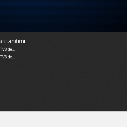
ci tanıtımı
V8'de...
V8'de...