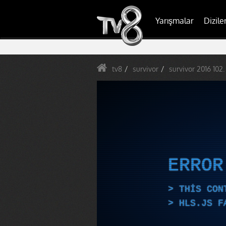
Yarışmalar
Dizile
tv8
survivor
survivor 2016 102.
ERRO
THIS CON
HLS.JS F