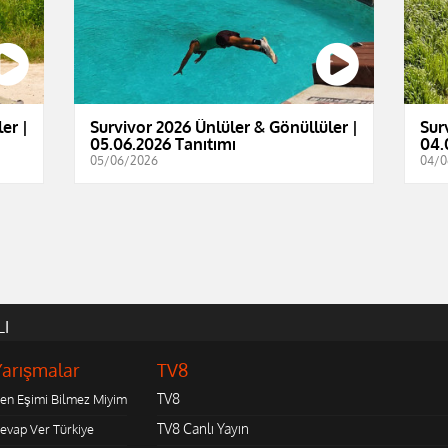
er |
Survivor 2026 Ünlüler & Gönüllüler |
Sur
05.06.2026 Tanıtımı
04.
05/06/2026
04/0
LI
Yarışmalar
TV8
TV8
en Eşimi Bilmez Miyim
TV8 Canlı Yayın
evap Ver Türkiye