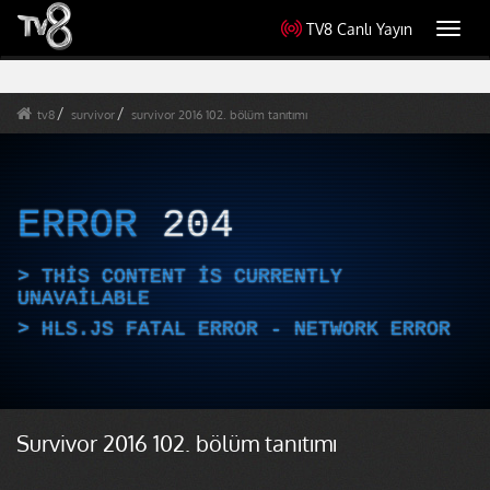
TV8 Canlı Yayın
Toggl
navig
tv8
survivor
survivor 2016 102. bölüm tanıtımı
ERROR
204
THIS CONTENT IS CURRENTLY
UNAVAILABLE
HLS.JS FATAL ERROR - NETWORK ERROR
Survivor 2016 102. bölüm tanıtımı