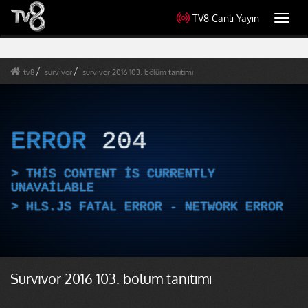
TV8 Canlı Yayın
Toggl
navig
tv8
survivor
survivor 2016 103. bölüm tanıtımı
ERROR
204
THIS CONTENT IS CURRENTLY
UNAVAILABLE
HLS.JS FATAL ERROR - NETWORK ERROR
Survivor 2016 103. bölüm tanıtımı