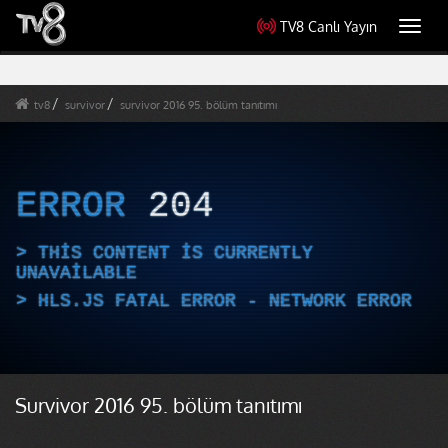
TV8 Canlı Yayın
Toggl
navig
tv8
survivor
survivor 2016 95. bölüm tanıtımı
ERROR
204
THIS CONTENT IS CURRENTLY
UNAVAILABLE
HLS.JS FATAL ERROR - NETWORK ERROR
Survivor 2016 95. bölüm tanıtımı